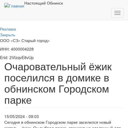
Перейти
Настоящий Обнинск
к
Toggl
основному
navig
содержанию
Реклама
Закрыть
ООО «СЗ» Старый город»
ИНН: 4000004228
Erid: 2VtzqvE8vUp
Очаровательный ёжик
поселился в домике в
обнинском Городском
парке
15/05/2024 - 09:03
Сегодня в обнинском Городском парке заселился новый
житель – ёжик. Он выбрал домик, специально сделанный для