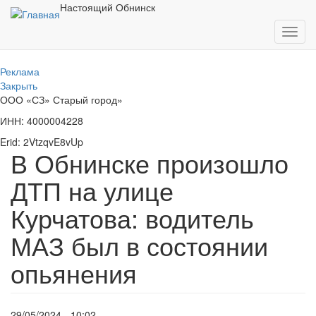
Перейти
Настоящий Обнинск
к
Toggl
основному
navig
содержанию
Реклама
Закрыть
ООО «СЗ» Старый город»
ИНН: 4000004228
Erid: 2VtzqvE8vUp
В Обнинске произошло
ДТП на улице
Курчатова: водитель
МАЗ был в состоянии
опьянения
29/05/2024 - 10:02