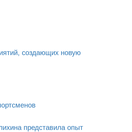
риятий, создающих новую
портсменов
лихина представила опыт