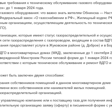
новые требования к техническому обслуживанию газового оборудов
к» до 1 января 2024 года.
 в Федеральный закон «О газоснабжении в РФ», Жилищный кодекс Р
нным организациям, осуществляющим деятельность по техническо
ГО).
ганизации, которые имеют статус газораспределительной и осущес
 сети газораспределения с газопроводом, входящим в состав ВДГ
ния предоставляет услуги в Жуковском районе (д. Доброе) и в Бор
ДГО в многоквартирных домах (МКД), заключенные до 1 сентября 
твержденной Минстроем России типовой форме до 1 января 2024 г
оответствии с которым техническое обслуживание и ремонт ВДГО 
ожет быть заключен двумя способами:
ания собственников помещений в данном многоквартирном доме
от имени всех собственников или нанимателей жилых помещений.
азораспределительной организацией.
в управляющую компанию или к поставщику газа для получения и
делительную организацию заявку (оферту) в письменной форме с 