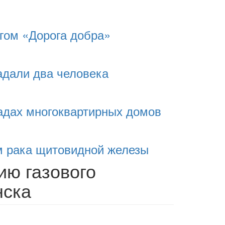
гом «Дорога добра»
адали два человека
адах многоквартирных домов
м рака щитовидной железы
ию газового
нска