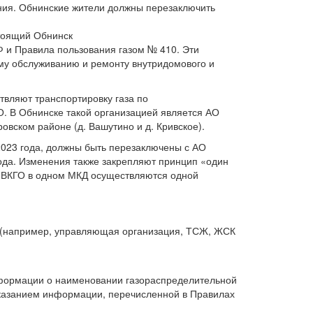
ания. Обнинские жители должны перезаключить
Ф и Правила пользования газом № 410. Эти
му обслуживанию и ремонту внутридомового и
твляют транспортировку газа по
О. В Обнинске такой организацией является АО
овском районе (д. Вашутино и д. Кривское).
2023 года, должны быть перезаключены с АО
ода. Изменения также закрепляют принцип «один
и ВКГО в одном МКД осуществляются одной
 (например, управляющая организация, ТСЖ, ЖСК
нформации о наименовании газораспределительной
указанием информации, перечисленной в Правилах