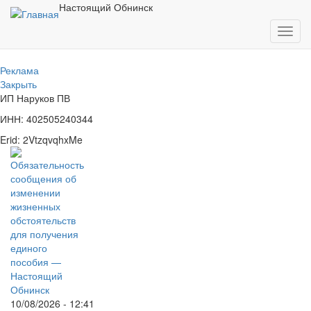
Перейти
Настоящий Обнинск
к
Toggl
основному
navig
содержанию
Реклама
Закрыть
ИП Наруков ПВ
ИНН: 402505240344
Erid: 2VtzqvqhxMe
10/08/2026 - 12:41