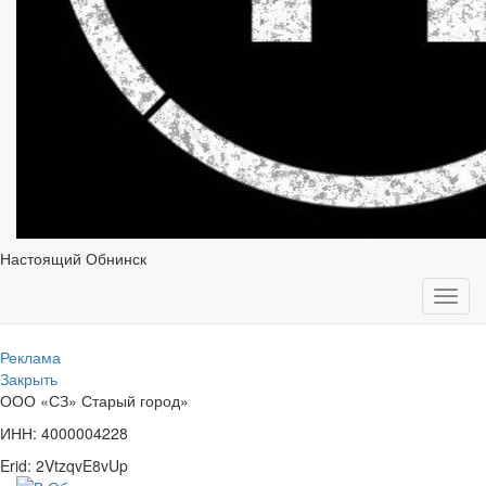
Настоящий Обнинск
Toggl
navig
Реклама
Закрыть
ООО «СЗ» Старый город»
ИНН: 4000004228
Erid: 2VtzqvE8vUp