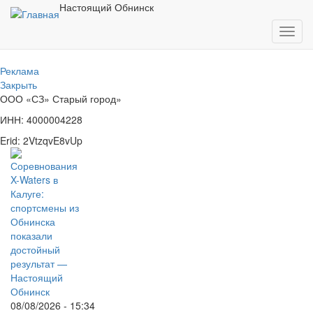
Перейти
Настоящий Обнинск
к
Toggl
основному
navig
содержанию
Реклама
Закрыть
ООО «СЗ» Старый город»
ИНН: 4000004228
Erid: 2VtzqvE8vUp
08/08/2026 - 15:34