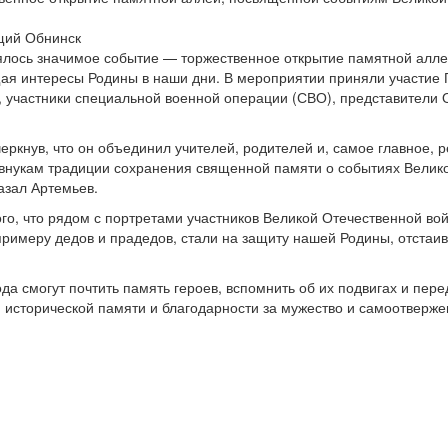
оялось значимое событие — торжественное открытие памятной алл
щая интересы Родины в наши дни. В мероприятии приняли участие
, участники специальной военной операции (СВО), представители 
еркнув, что он объединил учителей, родителей и, самое главное, 
и внукам традиции сохранения священной памяти о событиях Велик
азал Артемьев.
ого, что рядом с портретами участников Великой Отечественной в
примеру дедов и прадедов, стали на защиту нашей Родины, отстаив
ода смогут почтить память героев, вспомнить об их подвигах и пе
 исторической памяти и благодарности за мужество и самоотверж