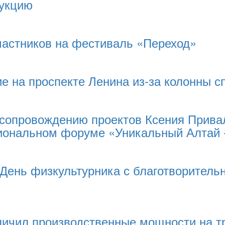
дукцию
частников на фестиваль «Переход»
е на проспекте Ленина из-за колонны с
 сопровождению проектов Ксения Прива
иональном форуме «Уникальный Алтай 
 День физкультурника с благотворитель
ичил производственные мощности на т