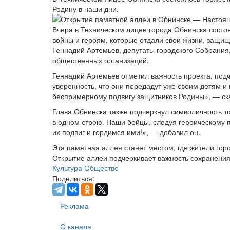
Родину в наши дни.
Вчера в Техническом лицее города Обнинска сост
войны и героям, которые отдали свои жизни, защи
Геннадий Артемьев, депутаты городского Собрания
общественных организаций.
Геннадий Артемьев отметил важность проекта, подч
уверенность, что они передадут уже своим детям 
беспримерному подвигу защитников Родины», — ск
Глава Обнинска также подчеркнул символичность т
в одном строю. Наши бойцы, следуя героическому 
их подвиг и гордимся ими!», — добавил он.
Эта памятная аллея станет местом, где жители гор
Открытие аллеи подчеркивает важность сохранения
Культура
Общество
Поделиться:
Реклама
О канале