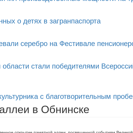
нных о детях в загранпаспорта
евали серебро на Фестивале пенсионеро
 области стали победителями Всеросси
культурника с благотворительным пробе
аллеи в Обнинске
венное открытие памятной аллеи, посвященной событиям Великой