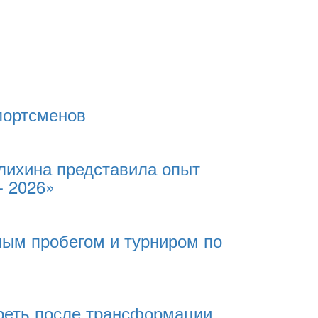
портсменов
лихина представила опыт
- 2026»
ным пробегом и турниром по
реть после трансформации