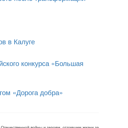
в в Калуге
йского конкурса «Большая
гом «Дорога добра»
 Отечественной войны и героям, отдавшим жизни за