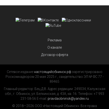
Реклама
О канале
Договор-оферта
Сетевое издание
настоящийобнинск.рф
зарегистрировано
Роскомнадзором 20 мая 2025 г., свидетельство ЭЛ № ФС 77 -
89465
Главный редактор: Бец Д.В. Адрес редакции: 249034, Калужская
обл., г. Обнинск, ул. Белкинская, д. 43А, кв. 16. Телефон: +7 993
231-58-56 E-mail:
pravdaobninsk@yandex.ru
© 2018—2026 ООО «Настоящий Обнинск». Все права