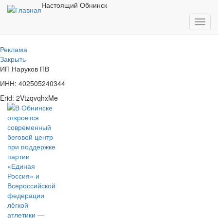
Перейти
Настоящий Обнинск
к
Toggl
основному
navig
содержанию
Реклама
Закрыть
ИП Наруков ПВ
ИНН: 402505240344
Erid: 2VtzqvqhxMe