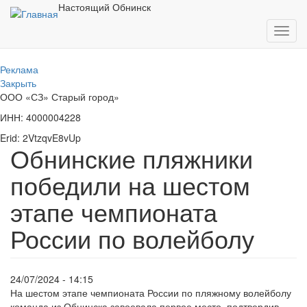
Перейти
Настоящий Обнинск
к
Toggl
основному
navig
содержанию
Реклама
Закрыть
ООО «СЗ» Старый город»
ИНН: 4000004228
Erid: 2VtzqvE8vUp
Обнинские пляжники
победили на шестом
этапе чемпионата
России по волейболу
24/07/2024 - 14:15
На шестом этапе чемпионата России по пляжному волейболу
команда из Обнинска завоевала первое место, подтвердив