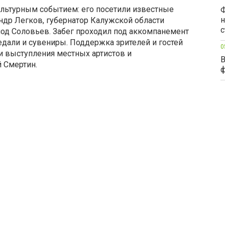
ультурным событием: его посетили известные
Ф
н
ндр Легков, губернатор Калужской области
с
од Соловьев. Забег проходил под аккомпанемент
дали и сувениры. Поддержка зрителей и гостей
0
и выступления местных артистов и
В
 Смертин.
ф