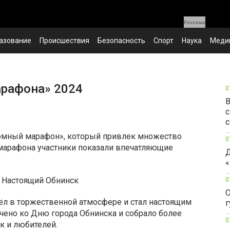
Реклама
азование
Происшествия
Безопасность
Спорт
Наука
Меди
арафона» 2024
0
В
с
с
томный марафон», который привлек множество
0
 марафона участники показали впечатляющие
Д
«
0
О
ёл в торжественной атмосфере и стал настоящим
г
чено ко Дню города Обнинска и собрало более
0
к и любителей.