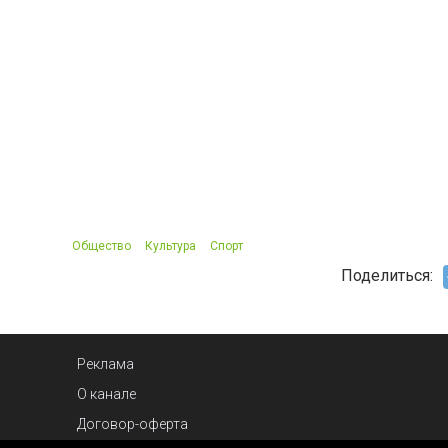
Общество
Культура
Спорт
Поделиться:
Реклама
О канале
Договор-оферта