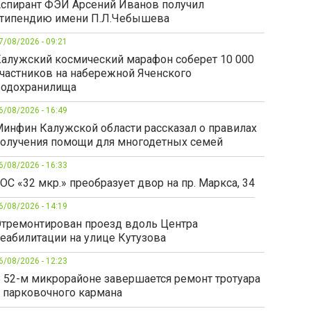
спирант ФЭИ Арсений Иванов получил
типендию имени П.Л.Чебышева
7/08/2026 - 09:21
алужский космический марафон соберет 10 000
частников на набережной Яченского
одохранилища
6/08/2026 - 16:49
инфин Калужской области рассказал о правилах
олучения помощи для многодетных семей
6/08/2026 - 16:33
ОС «32 мкр.» преобразует двор на пр. Маркса, 34
6/08/2026 - 14:19
тремонтирован проезд вдоль Центра
еабилитации на улице Кутузова
6/08/2026 - 12:23
 52-м микрорайоне завершается ремонт тротуара
 парковочного кармана