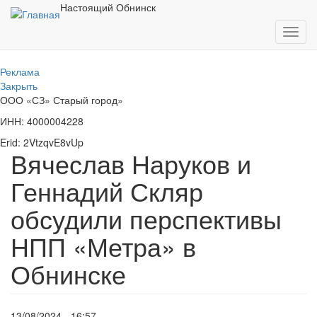
Перейти
Настоящий Обнинск
к
Toggl
основному
navig
содержанию
Реклама
Закрыть
ООО «СЗ» Старый город»
ИНН: 4000004228
Erid: 2VtzqvE8vUp
Вячеслав Наруков и
Геннадий Скляр
обсудили перспективы
НПП «Метра» в
Обнинске
13/08/2024 - 16:57