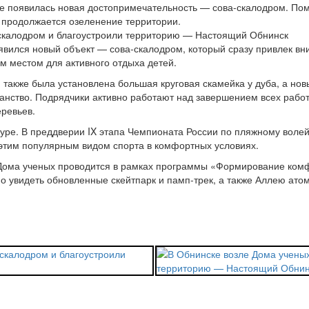
е появилась новая достопримечательность — сова-скалодром. Поми
е продолжается озеленение территории.
явился новый объект — сова-скалодром, который сразу привлек вн
ым местом для активного отдыха детей.
я также была установлена большая круговая скамейка у дуба, а нов
ство. Подрядчики активно работают над завершением всех работ, 
еревьев.
ре. В преддверии IX этапа Чемпионата России по пляжному волей
 этим популярным видом спорта в комфортных условиях.
г Дома ученых проводится в рамках программы «Формирование ком
но увидеть обновленные скейтпарк и памп-трек, а также Аллею ат