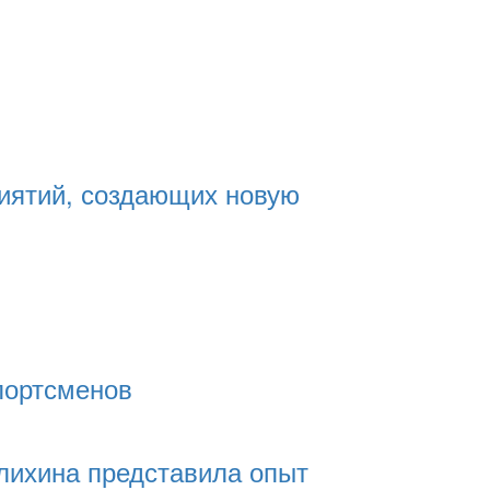
риятий, создающих новую
портсменов
лихина представила опыт