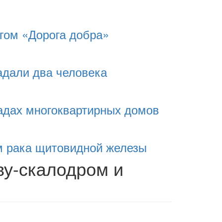
гом «Дорога добра»
адали два человека
адах многоквартирных домов
м рака щитовидной железы
ву-скалодром и