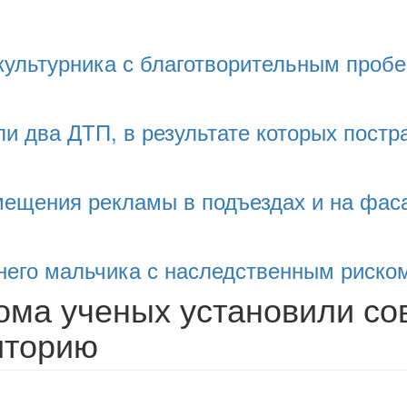
культурника с благотворительным пробе
и два ДТП, в результате которых постр
змещения рекламы в подъездах и на фас
тнего мальчика с наследственным риско
ома ученых установили со
иторию