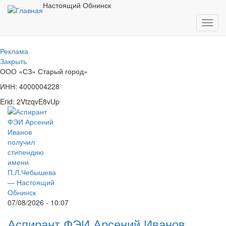
Перейти
Настоящий Обнинск
к
Toggl
основному
navig
содержанию
Реклама
Закрыть
ООО «СЗ» Старый город»
ИНН: 4000004228
Erid: 2VtzqvE8vUp
07/08/2026 - 10:07
Аспирант ФЭИ Арсений Иванов