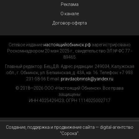
Реклама
О канале
Договор-оферта
Сетевое издание
настоящийобнинск.рф
зарегистрировано
Роскомнадзором 20 мая 2025 г., свидетельство ЭЛ № ФС 77 -
89465
Главный редактор: Бец Д.В. Адрес редакции: 249034, Калужская
обл., г. Обнинск, ул. Белкинская, д. 43А, кв. 16. Телефон: +7 993
231-58-56 E-mail:
pravdaobninsk@yandex.ru
© 2018—2026 ООО «Настоящий Обнинск». Все права
защищены
ИНН 4025429423; ОГРН 1114025002717
Создание, поддержка и продвижение сайта — digital-агентство
"Сорока"
.