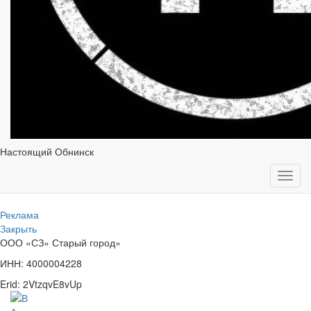
Настоящий Обнинск
Toggl
navig
Реклама
Закрыть
ООО «СЗ» Старый город»
ИНН: 4000004228
Erid: 2VtzqvE8vUp