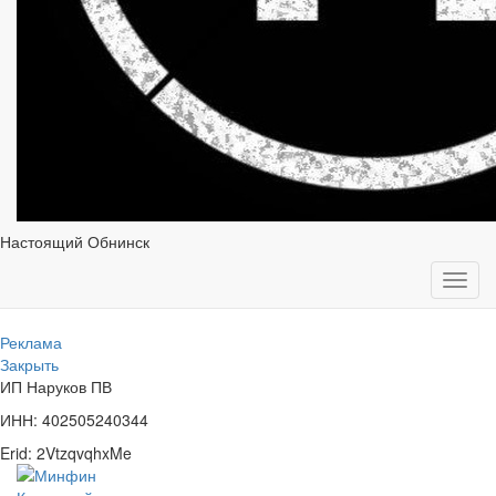
Настоящий Обнинск
Toggl
navig
Реклама
Закрыть
ИП Наруков ПВ
ИНН: 402505240344
Erid: 2VtzqvqhxMe