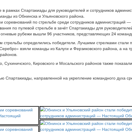
е в рамках Спартакиады для руководителей и сотрудников админи
манды из Обнинска и Ульяновского района.
вания по пулевой стрельбе в зачёт Спартакиады для руководител
а огневые рубежи вышли 96 участников, представляющих 24 команд
гам стрельбы определились победители. Лучшими стрелками стали
Серебро» взяли команды из Калуги и Ферзиковского района, а на т
 районов.
о, Сухиничского, Кировского и Мосальского районов также показа
ью Спартакиады, направленной на укрепление командного духа ср