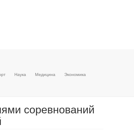
орт
Наука
Медицина
Экономика
лями соревнований
й