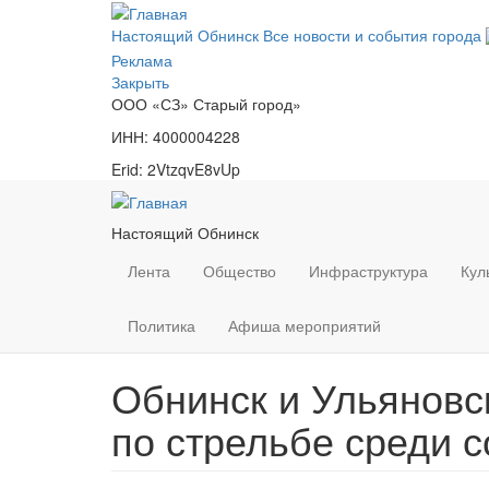
Перейти
к
Настоящий Обнинск
Все новости и события города
основному
Реклама
содержанию
Закрыть
ООО «СЗ» Старый город»
ИНН: 4000004228
Erid: 2VtzqvE8vUp
Настоящий Обнинск
Лента
Общество
Инфраструктура
Кул
Политика
Афиша мероприятий
Обнинск и Ульяновс
по стрельбе среди 