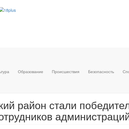
ьтура
Образование
Происшествия
Безопасность
Сп
кий район стали победите
сотрудников администраци