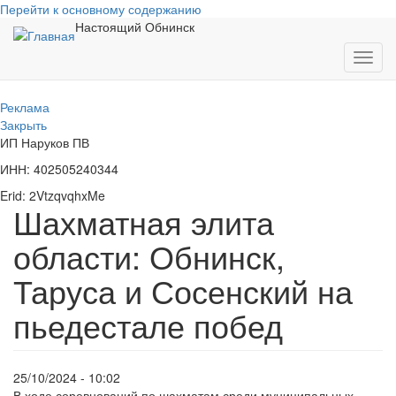
Перейти к основному содержанию
Настоящий Обнинск
Toggl
navig
Реклама
Закрыть
ИП Наруков ПВ
ИНН: 402505240344
Erid: 2VtzqvqhxMe
Шахматная элита
области: Обнинск,
Таруса и Сосенский на
пьедестале побед
25/10/2024 - 10:02
В ходе соревнований по шахматам среди муниципальных