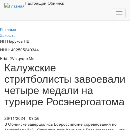
Перейти
Настоящий Обнинск
к
Toggl
основному
navig
содержанию
Реклама
Закрыть
ИП Наруков ПВ
ИНН: 402505240344
Erid: 2VtzqvqhxMe
Калужские
стритболисты завоевали
четыре медали на
турнире Росэнергоатома
26/11/2024 - 09:56
В Обнинске завершились Всероссийские соревнования по
баскетболу 3x3 «Открытая лига Концерна Росэнергоатом», где