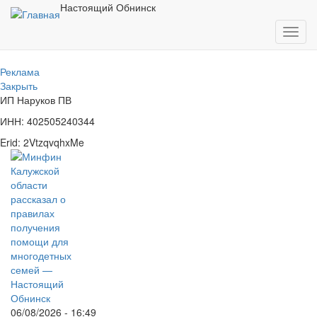
Перейти
Настоящий Обнинск
к
Toggl
основному
navig
содержанию
Реклама
Закрыть
ИП Наруков ПВ
ИНН: 402505240344
Erid: 2VtzqvqhxMe
06/08/2026 - 16:49