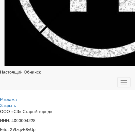
Настоящий Обнинск
Toggl
navig
Реклама
Закрыть
ООО «СЗ» Старый город»
ИНН: 4000004228
Erid: 2VtzqvE8vUp