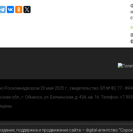
Ф
н
с
0
В
ф
 Роскомнадзором 20 мая 2025 г., свидетельство ЭЛ № ФС 77 - 894
ая обл., г. Обнинск, ул. Белкинская, д. 43А, кв. 16. Телефон: +7 993
щищены
здание, поддержка и продвижение сайта — digital-агентство "Сорок