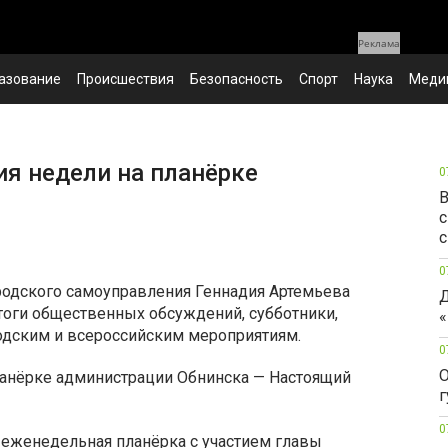
Реклама
азование
Происшествия
Безопасность
Спорт
Наука
Меди
я недели на планёрке
0
В
с
с
0
родского самоуправления Геннадия Артемьева
Д
тоги общественных обсуждений, субботники,
«
родским и всероссийским мероприятиям.
0
О
г
0
 еженедельная планёрка с участием главы