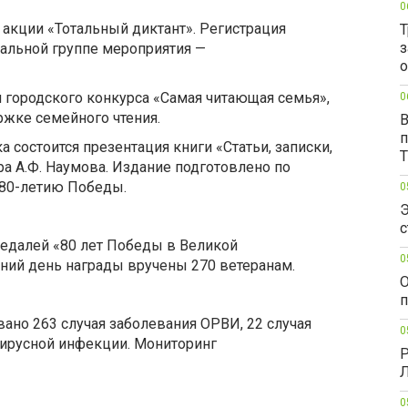
0
 акции «Тотальный диктант». Регистрация
Т
з
иальной группе мероприятия —
о
 городского конкурса «Самая читающая семья»,
0
ржке семейного чтения.
В
п
а состоится презентация книги «Статьи, записки,
а А.Ф. Наумова. Издание подготовлено по
 80-летию Победы.
0
Э
с
едалей «80 лет Победы в Великой
0
шний день награды вручены 270 ветеранам.
О
п
но 263 случая заболевания ОРВИ, 22 случая
0
вирусной инфекции. Мониторинг
Р
Л
0