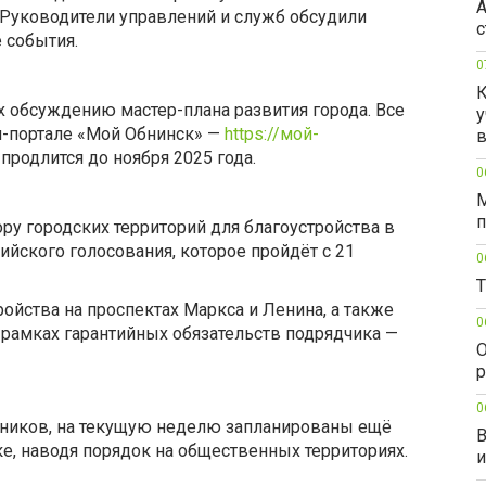
А
 Руководители управлений и служб обсудили
с
 события.
0
К
х обсуждению мастер-плана развития города. Все
у
н-портале «Мой Обнинск» —
https://мой-
в
продлится до ноября 2025 года.
0
М
п
 городских территорий для благоустройства в
сийского голосования, которое пройдёт с 21
0
Т
ойства на проспектах Маркса и Ленина, а также
0
рамках гарантийных обязательств подрядчика —
О
р
0
тников, на текущую неделю запланированы ещё
В
ке, наводя порядок на общественных территориях.
и