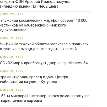
спирант ФЭИ Арсений Иванов получил
типендию имени П.Л.Чебышева
7/08/2026 - 09:21
алужский космический марафон соберет 10 000
частников на набережной Яченского
одохранилища
6/08/2026 - 16:49
инфин Калужской области рассказал о правилах
олучения помощи для многодетных семей
6/08/2026 - 16:33
ОС «32 мкр.» преобразует двор на пр. Маркса, 34
6/08/2026 - 14:19
тремонтирован проезд вдоль Центра
еабилитации на улице Кутузова
6/08/2026 - 12:23
 52-м микрорайоне завершается ремонт тротуара
 парковочного кармана