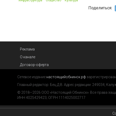
Инфраструктура
Общество
Культура
Поделиться:
Реклама
О канале
Договор-оферта
Сетевое издание
настоящийобнинск.рф
зарегистрировано
Главный редактор: Бец Д.В. Адрес редакции: 249034, Калужск
© 2018—2026 ООО «Настоящий Обнинск». Все права за
ИНН 4025429423; ОГРН 1114025002717
Со