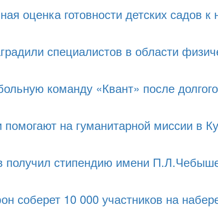
ая оценка готовности детских садов к 
радили специалистов в области физиче
больную команду «Квант» после долгог
 помогают на гуманитарной миссии в К
в получил стипендию имени П.Л.Чебыш
н соберет 10 000 участников на набер