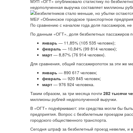
МУП «ОГТ» опубликовало статистику по безбилетно
недополученная выручка составляет миллионы руб
МБУ «Обнинское городское транспортное предприяти
По сравнению с началом года доля пассажиров, не
По данным «ОГТ», доля безбилетных пассажиров п
январь
— 11,85% (105 535 человек);
февраль
— 10,84% (99 814 человек);
март
— 8,87% (76 914 человек).
Для сравнения, общий пассажиропоток за эти же м
январь
— 890 617 человек;
февраль
— 920 845 человек;
март
— 976 924 человека.
Таким образом, за три месяца почти
282 тысячи ч
миллионы рублей недополученной выручки.
В «ОГТ» подчёркивают: эти средства могли бы быт
предприятия. Вопрос с безбилетным проездом расс
городского общественного транспорта.
Сегодня штраф за безбилетный проезд невелик, и 