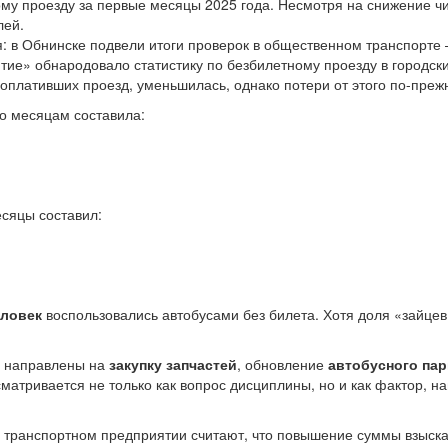
му проезду за первые месяцы 2025 года. Несмотря на снижение чи
лей.
е» обнародовало статистику по безбилетному проезду в городских
 оплативших проезд, уменьшилась, однако потери от этого по-пре
о месяцам составила:
есяцы составил:
еловек
воспользовались автобусами без билета. Хотя доля «зайце
ь направлены на
закупку запчастей
, обновление
автобусного пар
матривается не только как вопрос дисциплины, но и как фактор, 
в транспортном предприятии считают, что повышение суммы взыск