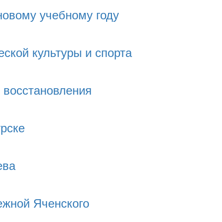
новому учебному году
ской культуры и спорта
о восстановления
урске
ева
ежной Яченского