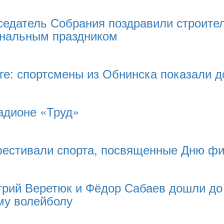
седатель Собрания поздравили строител
ональным праздником
ге: спортсмены из Обнинска показали д
адионе «Труд»
фестивали спорта, посвященные Дню фи
рий Веретюк и Фёдор Сабаев дошли до
му волейболу