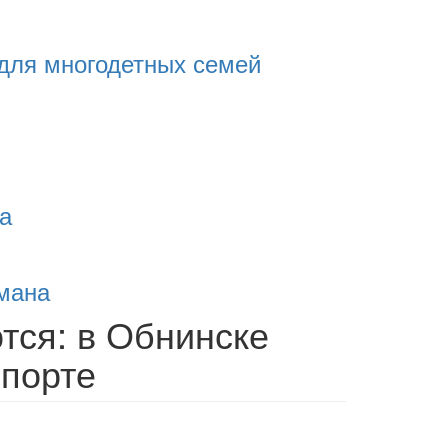
для многодетных семей
а
рмана
тся: в Обнинске
спорте