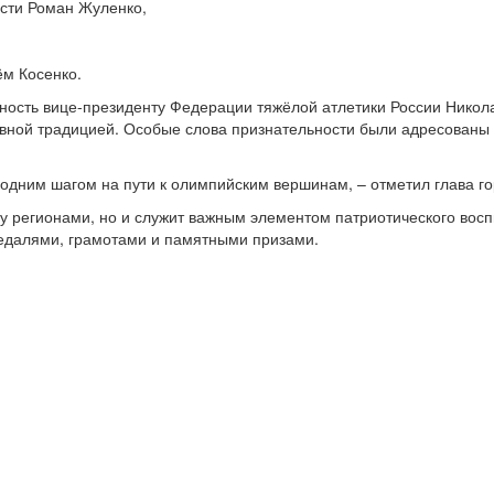
асти Роман Жуленко,
ём Косенко.
ность вице-президенту Федерации тяжёлой атлетики России Никол
ивной традицией. Особые слова признательности были адресованы
ё одним шагом на пути к олимпийским вершинам, – отметил глава г
ду регионами, но и служит важным элементом патриотического восп
медалями, грамотами и памятными призами.