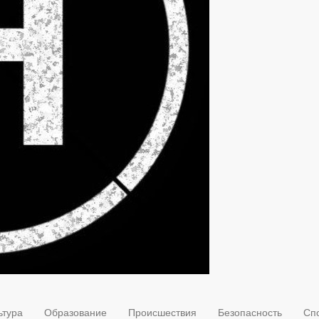
ьтура
Образование
Происшествия
Безопасность
Сп