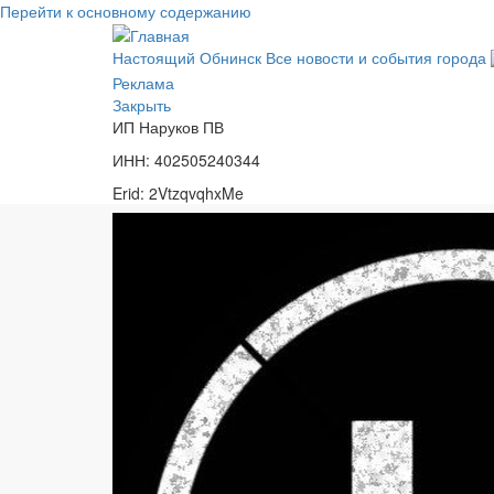
Перейти к основному содержанию
Настоящий Обнинск
Все новости и события города
Реклама
Закрыть
ИП Наруков ПВ
ИНН: 402505240344
Erid: 2VtzqvqhxMe