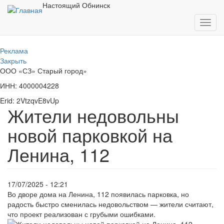
Перейти
Настоящий Обнинск
к
Toggl
основному
navig
содержанию
Реклама
Закрыть
ООО «СЗ» Старый город»
ИНН: 4000004228
Erid: 2VtzqvE8vUp
Жители недовольны
новой парковкой на
Ленина, 112
17/07/2025 - 12:21
Во дворе дома на Ленина, 112 появилась парковка, но
радость быстро сменилась недовольством — жители считают,
что проект реализован с грубыми ошибками.