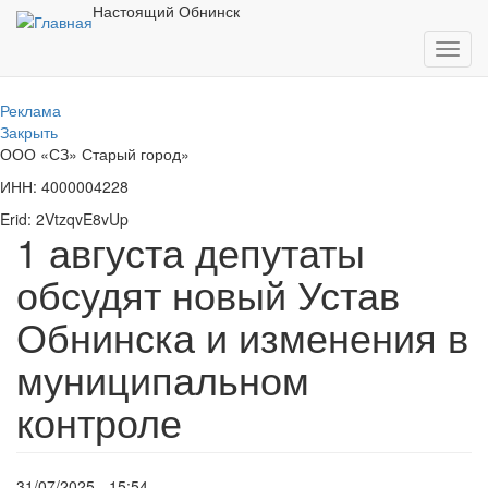
Перейти
Настоящий Обнинск
к
Toggl
основному
navig
содержанию
Реклама
Закрыть
ООО «СЗ» Старый город»
ИНН: 4000004228
Erid: 2VtzqvE8vUp
1 августа депутаты
обсудят новый Устав
Обнинска и изменения в
муниципальном
контроле
31/07/2025 - 15:54