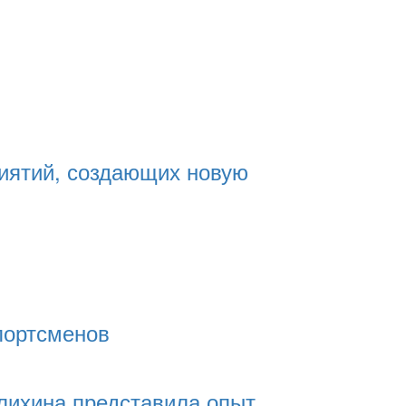
риятий, создающих новую
портсменов
лихина представила опыт