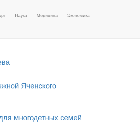
орт
Наука
Медицина
Экономика
ева
ежной Яченского
для многодетных семей