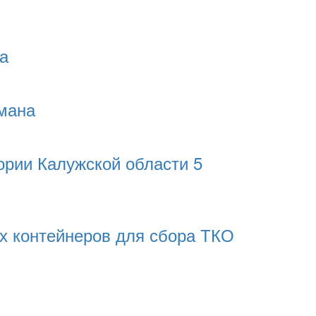
а
рмана
ории Калужской области 5
ых контейнеров для сбора ТКО