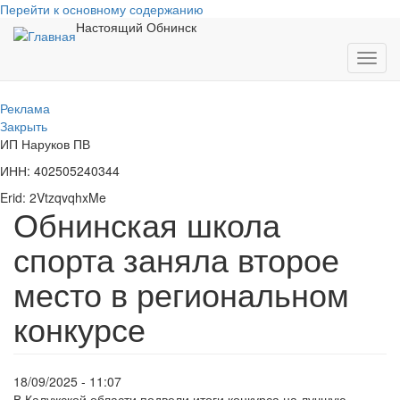
Перейти к основному содержанию
Настоящий Обнинск
Toggl
navig
Реклама
Закрыть
ИП Наруков ПВ
ИНН: 402505240344
Erid: 2VtzqvqhxMe
Обнинская школа
спорта заняла второе
место в региональном
конкурсе
18/09/2025 - 11:07
В Калужской области подвели итоги конкурса на лучшую