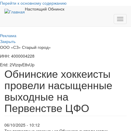
Перейти к основному содержанию
Настоящий Обнинск
Toggl
navig
Реклама
Закрыть
ООО «СЗ» Старый город»
ИНН: 4000004228
Erid: 2VtzqvE8vUp
Обнинские хоккеисты
провели насыщенные
выходные на
Первенстве ЦФО
06/10/2025 - 10:12
Три возрастные команды из Обнинска сыграли матчи