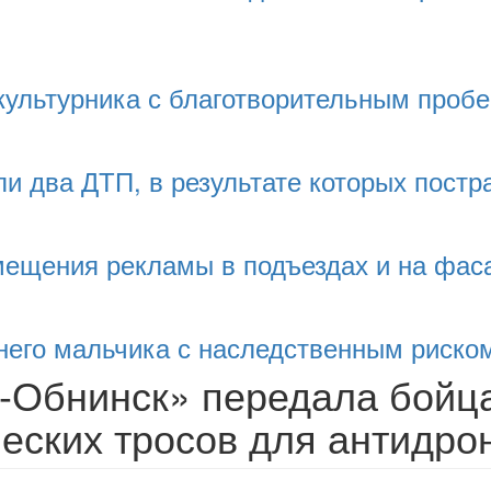
культурника с благотворительным пробе
и два ДТП, в результате которых постр
змещения рекламы в подъездах и на фас
тнего мальчика с наследственным риско
-Обнинск» передала бойц
еских тросов для антидро