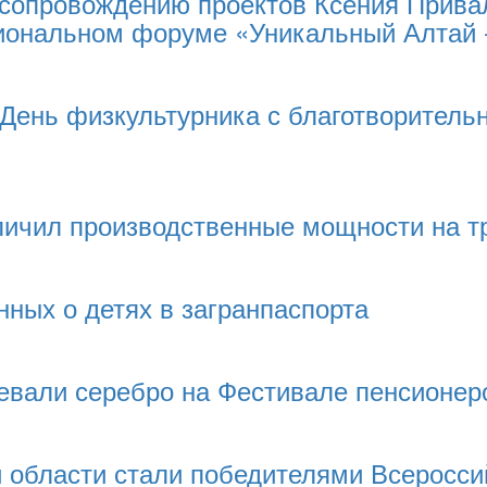
 сопровождению проектов Ксения Прива
иональном форуме «Уникальный Алтай 
 День физкультурника с благотворитель
ичил производственные мощности на т
нных о детях в загранпаспорта
евали серебро на Фестивале пенсионеро
 области стали победителями Всеросси