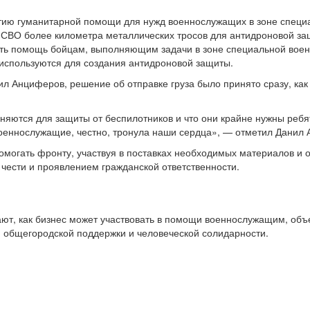
ию гуманитарной помощи для нужд военнослужащих в зоне специ
ь помощь бойцам, выполняющим задачи в зоне специальной военн
 используются для создания антидроновой защиты.
л Анциферов, решение об отправке груза было принято сразу, как 
няются для защиты от беспилотников и что они крайне нужны ребя
военнослужащие, честно, тронула наши сердца», — отметил Данил
омогать фронту, участвуя в поставках необходимых материалов и 
чести и проявлением гражданской ответственности.
ют, как бизнес может участвовать в помощи военнослужащим, объе
ью общегородской поддержки и человеческой солидарности.