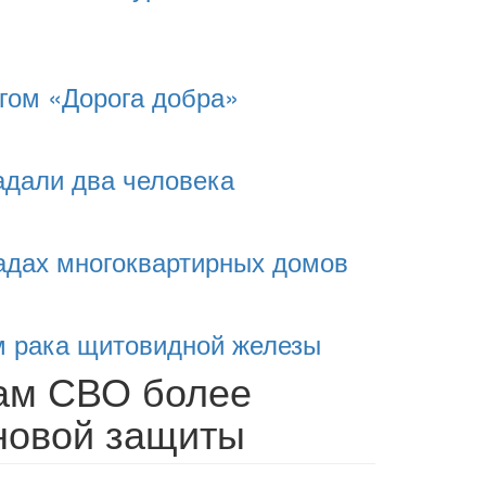
гом «Дорога добра»
адали два человека
адах многоквартирных домов
м рака щитовидной железы
ам СВО более
новой защиты