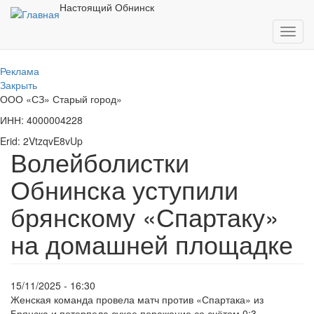
Перейти
Настоящий Обнинск
к
Toggl
основному
navig
содержанию
Реклама
Закрыть
ООО «СЗ» Старый город»
ИНН: 4000004228
Erid: 2VtzqvE8vUp
Волейболистки
Обнинска уступили
брянскому «Спартаку»
на домашней площадке
15/11/2025 - 16:30
Женская команда провела матч против «Спартака» из
Брянска и потерпела сухое поражение со счётом 0:3.