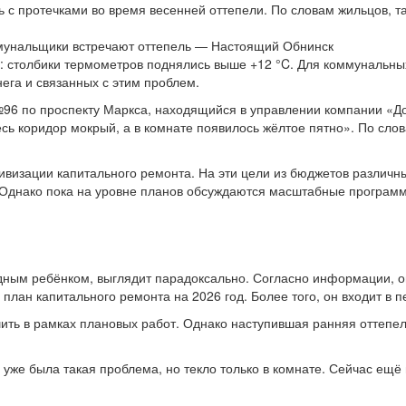
 с протечками во время весенней оттепели. По словам жильцов, 
: столбики термометров поднялись выше +12 °C. Для коммунальных
ега и связанных с этим проблем.
 №96 по проспекту Маркса, находящийся в управлении компании «
весь коридор мокрый, а в комнате появилось жёлтое пятно». По сл
тивизации капитального ремонта. На эти цели из бюджетов различ
 Однако пока на уровне планов обсуждаются масштабные программ
удным ребёнком, выглядит парадоксально. Согласно информации, 
план капитального ремонта на 2026 год. Более того, он входит в 
ить в рамках плановых работ. Однако наступившая ранняя оттепель
д уже была такая проблема, но текло только в комнате. Сейчас ещё