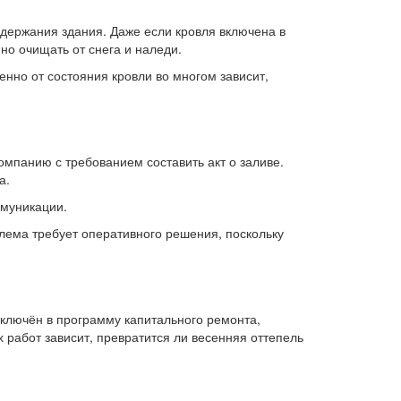
одержания здания. Даже если кровля включена в
о очищать от снега и наледи.
нно от состояния кровли во многом зависит,
мпанию с требованием составить акт о заливе.
а.
ммуникации.
лема требует оперативного решения, поскольку
включён в программу капитального ремонта,
работ зависит, превратится ли весенняя оттепель