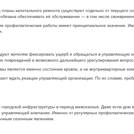
а планы капитального ремонта существуют отдельно от текущего с
бязана обеспечивать её обслуживание — в том числе своевременн
кие профилактические работы имеют принципиальное значение. Име
и.
дуют жителям фиксировать ущерб и обращаться в управляющую ко
ин повреждений и возможного дальнейшего урегулирования вопрос
емы является именно состояние кровли, а не внутриквартирные ко
ют ждать реакции управляющей организации. По их словам, проб
ь городской инфраструктуры в период межсезонья. Даже если дом 
 управляющей компании. Именно от регулярных профилактических 
бычным сезонным явлением.