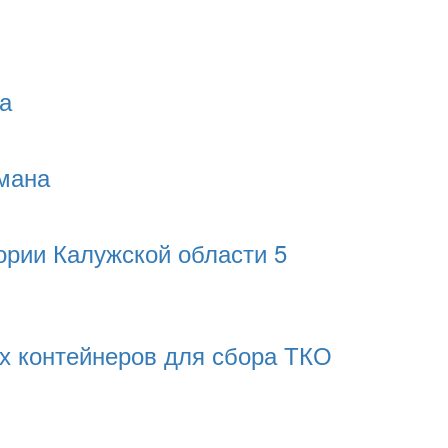
а
рмана
ории Калужской области 5
ых контейнеров для сбора ТКО