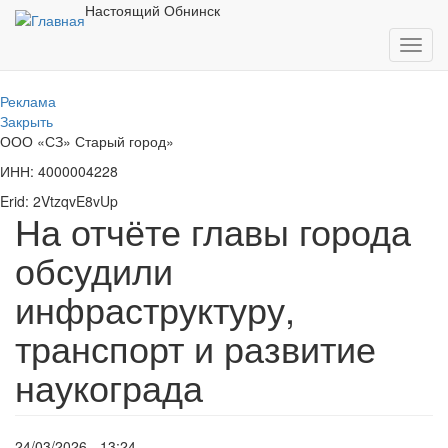
Перейти
Настоящий Обнинск
к
Toggl
основному
navig
содержанию
Реклама
Закрыть
ООО «СЗ» Старый город»
ИНН: 4000004228
Erid: 2VtzqvE8vUp
На отчёте главы города
обсудили
инфраструктуру,
транспорт и развитие
наукограда
24/03/2026 - 13:24