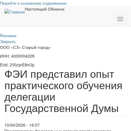
Перейти к основному содержанию
Настоящий Обнинск
Toggl
navig
Реклама
Закрыть
ООО «СЗ» Старый город»
ИНН: 4000004228
Erid: 2VtzqvE8vUp
ФЭИ представил опыт
практического обучения
делегации
Государственной Думы
10/04/2026 - 16:07
Представители федеральных органов власти посетили