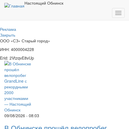
Перейти
Настоящий Обнинск
к
Toggl
основному
navig
содержанию
Реклама
Закрыть
ООО «СЗ» Старый город»
ИНН: 4000004228
Erid: 2VtzqvE8vUp
09/08/2026 - 08:03
В Обнинске прошёл велопробег