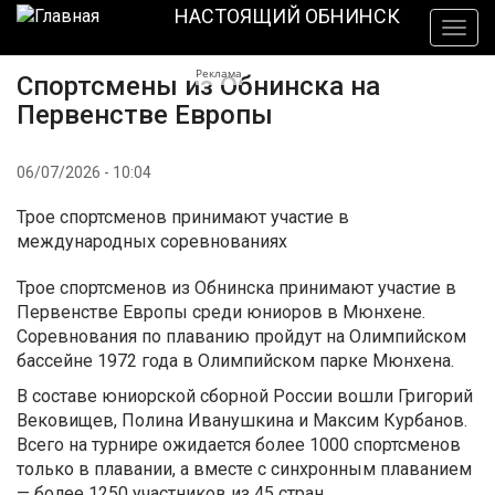
Перейти
НАСТОЯЩИЙ ОБНИНСК
Togg
к
navig
основному
Реклама
Спортсмены из Обнинска на
содержанию
Первенстве Европы
06/07/2026 - 10:04
Трое спортсменов принимают участие в
международных соревнованиях
Трое спортсменов из Обнинска принимают участие в
Первенстве Европы среди юниоров в Мюнхене.
Соревнования по плаванию пройдут на Олимпийском
бассейне 1972 года в Олимпийском парке Мюнхена.
В составе юниорской сборной России вошли Григорий
Вековищев, Полина Иванушкина и Максим Курбанов.
Всего на турнире ожидается более 1000 спортсменов
только в плавании, а вместе с синхронным плаванием
— более 1250 участников из 45 стран.