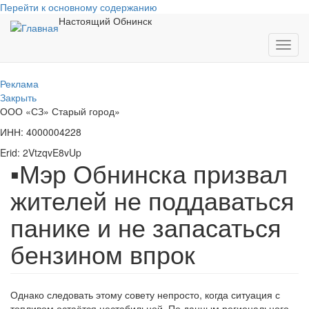
Перейти к основному содержанию
Настоящий Обнинск
Toggl
navig
Реклама
Закрыть
ООО «СЗ» Старый город»
ИНН: 4000004228
Erid: 2VtzqvE8vUp
▪Мэр Обнинска призвал
жителей не поддаваться
панике и не запасаться
бензином впрок
Однако следовать этому совету непросто, когда ситуация с
топливом остаётся нестабильной. По данным регионального