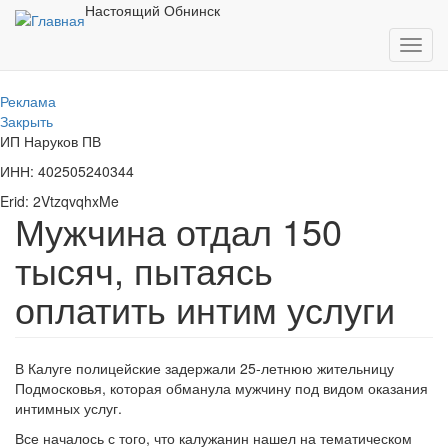
Перейти
Настоящий Обнинск
к
Toggl
основному
navig
содержанию
Реклама
Закрыть
ИП Наруков ПВ
ИНН: 402505240344
Erid: 2VtzqvqhxMe
Мужчина отдал 150
тысяч, пытаясь
оплатить интим услуги
В Калуге полицейские задержали 25-летнюю жительницу
Подмосковья, которая обманула мужчину под видом оказания
интимных услуг.
Все началось с того, что калужанин нашел на тематическом