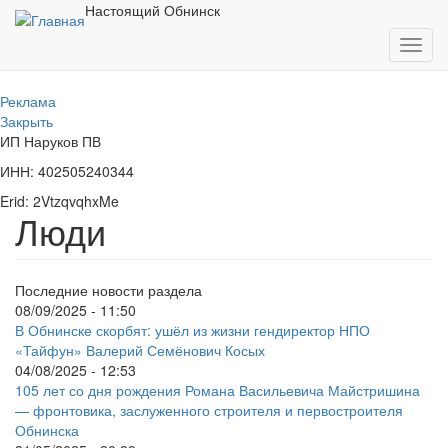
Перейти
Настоящий Обнинск
к
Toggl
основному
navig
содержанию
Реклама
Закрыть
ИП Наруков ПВ
ИНН: 402505240344
Erid: 2VtzqvqhxMe
Люди
Последние новости раздела
08/09/2025 - 11:50
В Обнинске скорбят: ушёл из жизни гендиректор НПО
«Тайфун» Валерий Семёнович Косых
04/08/2025 - 12:53
105 лет со дня рождения Романа Васильевича Майстришина
— фронтовика, заслуженного строителя и первостроителя
Обнинска